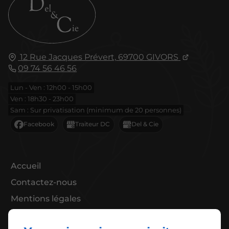
12 Rue Jacques Prévert,
69700
GIVORS
09 74 56 46 56
Lun - Ven : 12h00 - 15h00
Ven : 18h30 - 23h00
Sam : Sur privatisation (minimum de 20 personnes)
Accueil
Contactez-nous
Mentions légales
Plan du site