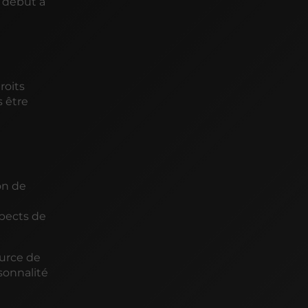
 début à
roits
s être
on de
spects de
ource de
sonnalité