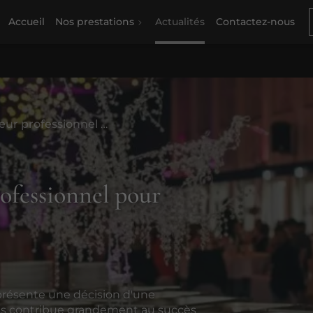
Accueil
Nos prestations
Actualités
Contactez-nous
L'assurance d'un traiteur professionnel pour votre réception de mariage
rofessionnel pour
e
représente une décision d'une
epas contribue grandement au succès