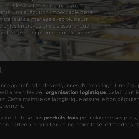
e sur les invités. Faire appel à un
rantit une exécution impeccable de la
 traiteur de mariage avec plusieurs
rer les imprévus et de s'assurer que
tant de profiter pleinement de votre
le
ssance approfondie des exigences d'un mariage. Une équ
si l'ensemble de l'
organisation logistique
. Cela inclut l
ment. Cette maîtrise de la logistique assure le bon déroul
'événement.
lité. Il utilise des
produits frais
pour élaborer ses plats,
ion portée à la qualité des ingrédients se reflète dans 