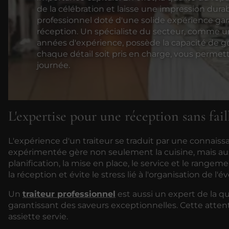
de la célébration et laisse une impression durabl
professionnel doté d'une solide expérience ga
réception. Un spécialiste du secteur, comme un
années d'expérience, possède la capacité de gé
chaque détail soit pris en charge, vous permet
journée.
L'expertise pour une réception sans fail
L'expérience d'un traiteur se traduit par une connai
expérimentée gère non seulement la cuisine, mais aus
planification, la mise en place, le service et le range
la réception et évite le stress lié à l'organisation de l
Un
traiteur professionnel
est aussi un expert de la qua
garantissant des saveurs exceptionnelles. Cette attent
assiette servie.