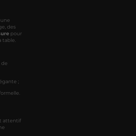
r une
ge, des
ure
pour
 table.
s de
égante ;
formelle.
t attentif
une