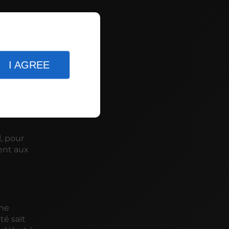
permet de
lité de
nts.
I AGREE
ut, de la
reprise,
oulage de
, pour
ent aux
ine
té sait